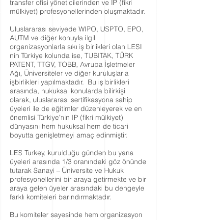
transfer ofisi yöneticilerinden ve IP (fikri
mülkiyet) profesyonellerinden oluşmaktadır.
Uluslararası seviyede WIPO, USPTO, EPO,
AUTM ve diğer konuyla ilgili
organizasyonlarla sıkı iş birlikleri olan LESI
nin Türkiye kolunda ise, TUBITAK, TÜRK
PATENT, TTGV, TOBB, Avrupa İşletmeler
Ağı, Üniversiteler ve diğer kuruluşlarla
işbirlikleri yapılmaktadır. Bu iş birlikleri
arasında, hukuksal konularda bilirkişi
olarak, uluslararası sertifikasyona sahip
üyeleri ile de eğitimler düzenleyerek ve en
önemlisi Türkiye’nin IP (fikri mülkiyet)
dünyasını hem hukuksal hem de ticari
boyutta genişletmeyi amaç edinmiştir.
LES Turkey, kurulduğu günden bu yana
üyeleri arasında 1/3 oranındaki göz önünde
tutarak Sanayi – Üniversite ve Hukuk
profesyonellerini bir araya getirmekte ve bir
araya gelen üyeler arasındaki bu dengeyle
farklı komiteleri barındırmaktadır.
Bu komiteler sayesinde hem organizasyon