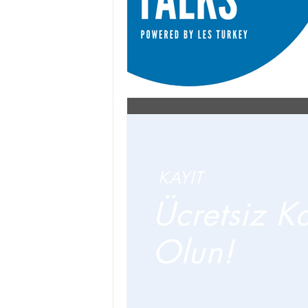
KAYIT
Ücretsiz Ka
Olun!